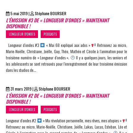
5 mai 2019
|
Stéphane BOURSIER
L’ÉMISSION #3 DE « LONGUEUR D’ONDES » MAINTENANT
DISPONIBLE !
LONGUEUR D'ONDES
PODCASTS
Longueur d’ondes #3
« Mai 68 expliqué aux ados »
Retrouvez au micro,
Marie-Noëlle, Christiane, Joëlle, Guy, Théo, Mathéo et Cécile à l’animation pour le
troisième numéro de « Longueur d’ondes ».
Il y a quelques jours, les seniors et
les adolescents se sont retrouvés pour l’enregistrement de leur troisième émission
dans les studios de…
31 mars 2019
|
Stéphane BOURSIER
L’ÉMISSION #2 DE « LONGUEUR D’ONDES » MAINTENANT
DISPONIBLE !
LONGUEUR D'ONDES
PODCASTS
Longueur d’ondes #2
« Ma révolution personnelle, mes rêves, mes utopies »
Retrouvez au micro, Marie-Noëlle, Christiane, Joëlle, Lukas, Lucas, Esteban, Léo et
Cécile à l’animation pour le second numéro de « Longueur d’ondes ».
Il y a