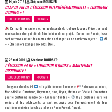
14 juin 2019
|
Stéphane BOURSIER
CLAP DE FIN DE L’ÉMISSION INTERGÉNÉRATIONNELLE « LONGUEUR
D’ONDES » !
LONGUEUR D'ONDES
PODCASTS
Ce mardi, les seniors et les adolescents du Collège Jacques Prévert se sont
réunis autour d’un pot afin de faire le bilan de ce projet. Durant ces 6 mois, ils se
sont retrouvés autour des micros afin d’échanger sur de nombreux sujets :
#1
– « Être seniors expliqué aux ados. Être…
26 mai 2019
|
Stéphane BOURSIER
L’ÉMISSION #4 DE « LONGUEUR D’ONDES » MAINTENANT
DISPONIBLE !
LONGUEUR D'ONDES
PODCASTS
Longueur d’ondes #4
« L’égalité femmes-hommes »
Retrouvez au micro,
Marie-Noëlle, Christiane, Raymonde, Nina, Bryan, Mathéo et Cécile à l’animation
pour le quatrième numéro de « Longueur d’ondes ».
Il y a quelques jours, les
seniors et les adolescents se sont retrouvés pour l’enregistrement de leur
quatrième émission dans les studios de Radio Prévert. Durant…