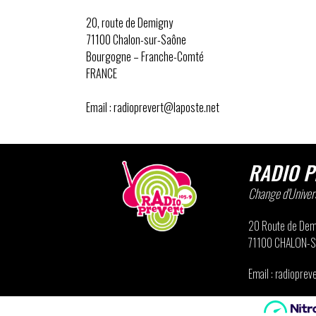
20, route de Demigny
71100 Chalon-sur-Saône
Bourgogne – Franche-Comté
FRANCE
Email : radioprevert@laposte.net
RADIO P
Change d'Univers
20 Route de Dem
71100 CHALON-
Email : radiopre