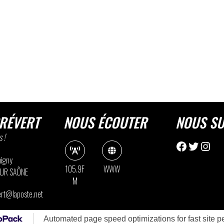
RÉVERT
NOUS ÉCOUTER
NOUS SU
 !
Facebook
Twitter
Insta
igny
105.9F
WWW
SUR SAÔNE
M
vert@laposte.net