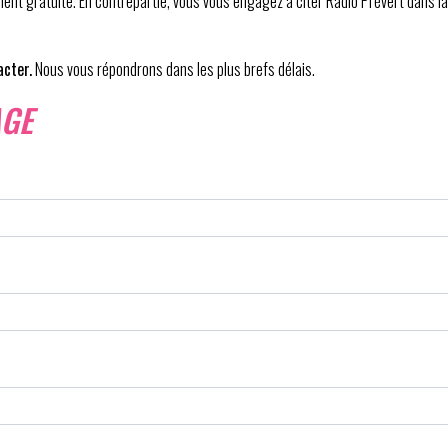
ent gratuite. En contrepartie, vous vous engagez à citer Radio Prévert dans la 
acter.
Nous vous répondrons dans les plus brefs délais.
AGE