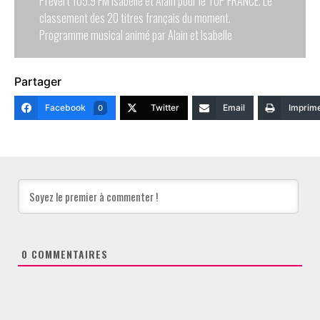
Prévert 105.9 FM Isabelle et Alain pour le TOP FRANCE. Le
classement des 20 titres français du moment.
Programme musical animé par Alain et Isabelle
Partager
Facebook
Twitter
Email
Imprim
0
0
COMMENTAIRES