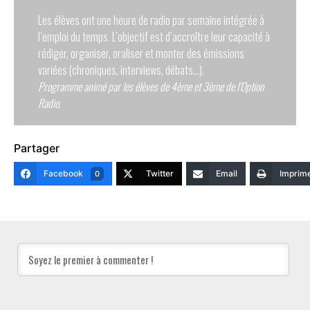
Les élèves ont une heure de radio par semaine intégrée à
l’emploi du temps. L’objectif est d’accroître leur capacité à
rédiger, organiser, oraliser et monter des émissions
variées (chroniques, interviews, débats…).
Programme animé par les élèves de 4ème et 3ème de l’Option
Radio
.
Partager
Facebook
Twitter
Email
Imprim
0