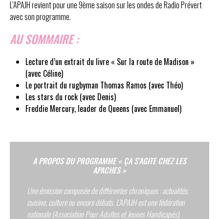
L’APAJH revient pour une 9ème saison sur les ondes de Radio Prévert
avec son programme.
AU SOMMAIRE :
Lecture d’un extrait du livre « Sur la route de Madison »
(avec Céline)
Le portrait du rugbyman Thomas Ramos (avec Théo)
Les stars du rock (avec Denis)
Freddie Mercury, leader de Queens (avec Emmanuel)
A PROPOS DU PROGRAMME « ÇA S’AGITE CHEZ LES
APACHES »
Une émission composée de différentes chroniques : actualités,
cuisine, culture ou encore débats. L’APAJH est une fédération
nationale (Association Pour Adultes et Jeunes Handicapés)
.