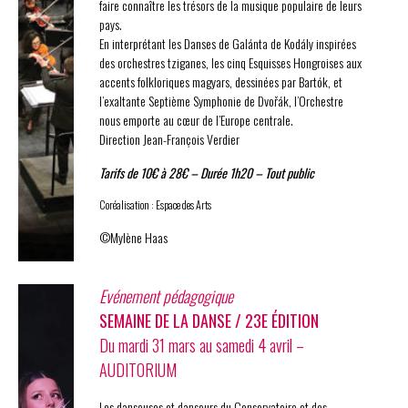
faire connaître les trésors de la musique populaire de leurs
pays.
En interprétant les Danses de Galánta de Kodály inspirées
des orchestres tziganes, les cinq Esquisses Hongroises aux
accents folkloriques magyars, dessinées par Bartók, et
l’exaltante Septième Symphonie de Dvořák, l’Orchestre
nous emporte au cœur de l’Europe centrale.
Direction Jean-François Verdier
Tarifs de 10€ à 28€ – Durée 1h20 – Tout public
Coréalisation : Espace des Arts
©Mylène Haas
Evénement pédagogique
SEMAINE DE LA DANSE / 23E ÉDITION
Du mardi 31 mars au samedi 4 avril –
AUDITORIUM
Les danseuses et danseurs du Conservatoire et des