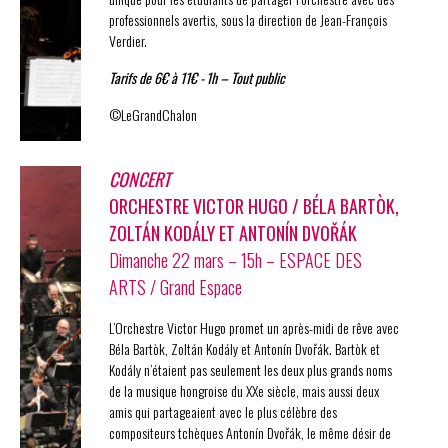
professionnels avertis, sous la direction de Jean-François
Verdier.
Tarifs de 6€ à 11€ - 1h – Tout public
©LeGrandChalon
CONCERT
ORCHESTRE VICTOR HUGO / BÉLA BARTÒK,
ZOLTÁN KODÁLY ET ANTONÍN DVOŘÁK
Dimanche 22 mars – 15h – ESPACE DES
ARTS / Grand Espace
L’Orchestre Victor Hugo promet un après-midi de rêve avec
Béla Bartòk, Zoltán Kodály et Antonín Dvořák. Bartòk et
Kodály n’étaient pas seulement les deux plus grands noms
de la musique hongroise du XXe siècle, mais aussi deux
amis qui partageaient avec le plus célèbre des
compositeurs tchèques Antonín Dvořák, le même désir de