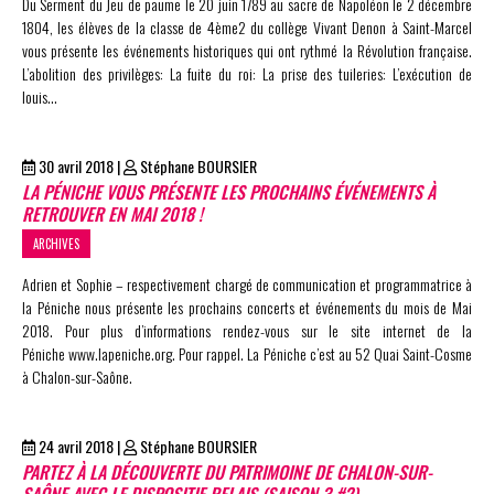
Du Serment du Jeu de paume le 20 juin 1789 au sacre de Napoléon le 2 décembre
1804, les élèves de la classe de 4ème2 du collège Vivant Denon à Saint-Marcel
vous présente les événements historiques qui ont rythmé la Révolution française.
L’abolition des privilèges: La fuite du roi: La prise des tuileries: L’exécution de
louis…
30 avril 2018
|
Stéphane BOURSIER
LA PÉNICHE VOUS PRÉSENTE LES PROCHAINS ÉVÉNEMENTS À
RETROUVER EN MAI 2018 !
ARCHIVES
Adrien et Sophie – respectivement chargé de communication et programmatrice à
la Péniche nous présente les prochains concerts et événements du mois de Mai
2018. Pour plus d’informations rendez-vous sur le site internet de la
Péniche www.lapeniche.org. Pour rappel. La Péniche c’est au 52 Quai Saint-Cosme
à Chalon-sur-Saône.
24 avril 2018
|
Stéphane BOURSIER
PARTEZ À LA DÉCOUVERTE DU PATRIMOINE DE CHALON-SUR-
SAÔNE AVEC LE DISPOSITIF RELAIS (SAISON 3 #2)