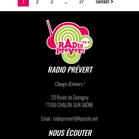
1
2
3
…
27
Suivant
RADIO PRÉVERT
Change d'Univers !
20 Route de Demigny
71100 CHALON-SUR SAÔNE
Email : radioprevert@laposte.net
NOUS ÉCOUTER